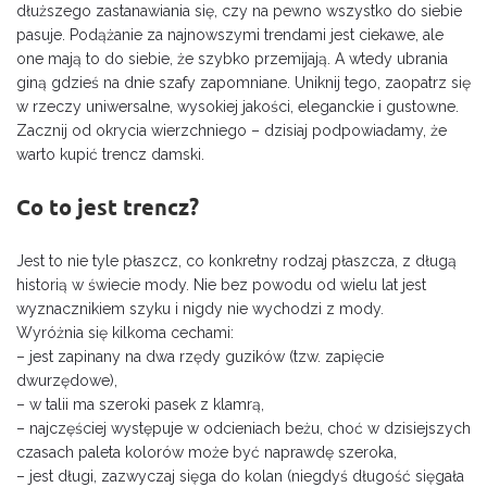
dłuższego zastanawiania się, czy na pewno wszystko do siebie
pasuje. Podążanie za najnowszymi trendami jest ciekawe, ale
one mają to do siebie, że szybko przemijają. A wtedy ubrania
giną gdzieś na dnie szafy zapomniane. Uniknij tego, zaopatrz się
w rzeczy uniwersalne, wysokiej jakości, eleganckie i gustowne.
Zacznij od okrycia wierzchniego – dzisiaj podpowiadamy, że
warto kupić trencz damski.
Co to jest trencz?
Jest to nie tyle płaszcz, co konkretny rodzaj płaszcza, z długą
historią w świecie mody. Nie bez powodu od wielu lat jest
wyznacznikiem szyku i nigdy nie wychodzi z mody.
Wyróżnia się kilkoma cechami:
– jest zapinany na dwa rzędy guzików (tzw. zapięcie
dwurzędowe),
– w talii ma szeroki pasek z klamrą,
– najczęściej występuje w odcieniach beżu, choć w dzisiejszych
czasach paleta kolorów może być naprawdę szeroka,
– jest długi, zazwyczaj sięga do kolan (niegdyś długość sięgała