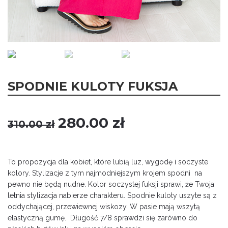
SPODNIE KULOTY FUKSJA
Original
Current
280.00
zł
310.00
zł
price
price
was:
is:
310.00 zł.
280.00 zł.
To propozycja dla kobiet, które lubią luz, wygodę i soczyste
kolory. Stylizacje z tym najmodniejszym krojem spodni na
pewno nie będą nudne. Kolor soczystej fuksji sprawi, że Twoja
letnia stylizacja nabierze charakteru. Spodnie kuloty uszyte są z
oddychającej, przewiewnej wiskozy. W pasie mają wszytą
elastyczną gumę. Długość 7/8 sprawdzi się zarówno do