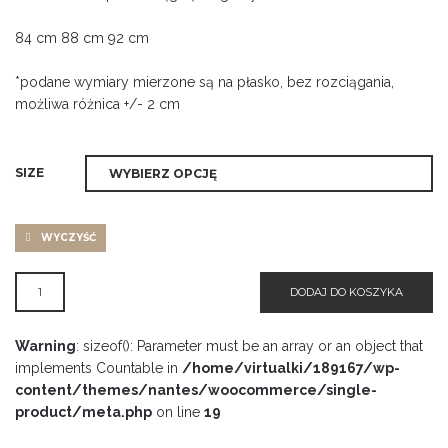
84 cm 88 cm 92 cm
*podane wymiary mierzone są na płasko, bez rozciągania,
możliwa różnica +/- 2 cm
SIZE
WYCZYŚĆ
ILOŚĆ
DODAJ DO KOSZYKA
SPODNIE
KULOTY
FUKSJA
Warning
: sizeof(): Parameter must be an array or an object that
implements Countable in
/home/virtualki/189167/wp-
content/themes/nantes/woocommerce/single-
product/meta.php
on line
19