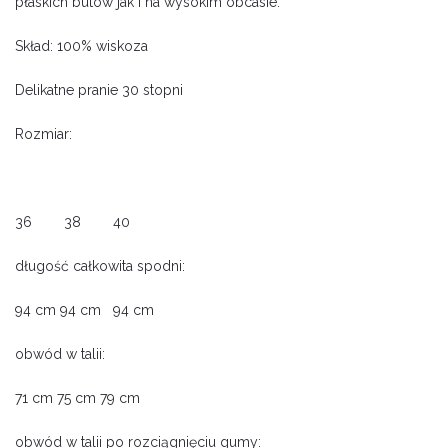
płaskich butów jak i na wysokim obcasie.
Skład: 100% wiskoza
Delikatne pranie 30 stopni
Rozmiar:
36 38 40
długość całkowita spodni:
94 cm 94 cm 94 cm
obwód w talii:
71 cm 75 cm 79 cm
obwód w talii po rozciągnięciu gumy: