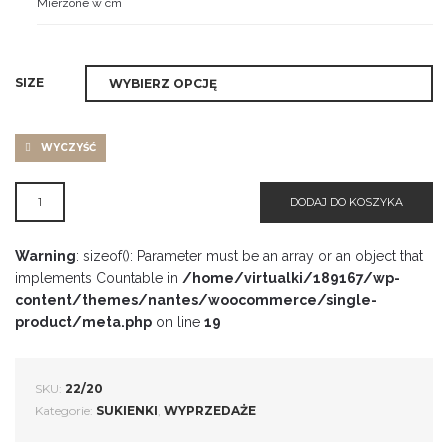
Mierzone w cm
SIZE
WYCZYŚĆ
ILOŚĆ
DODAJ DO KOSZYKA
SUKIENKA
BUFF'1
Warning
: sizeof(): Parameter must be an array or an object that
implements Countable in
/home/virtualki/189167/wp-
content/themes/nantes/woocommerce/single-
product/meta.php
on line
19
SKU:
22/20
Kategorie:
SUKIENKI
,
WYPRZEDAŻE