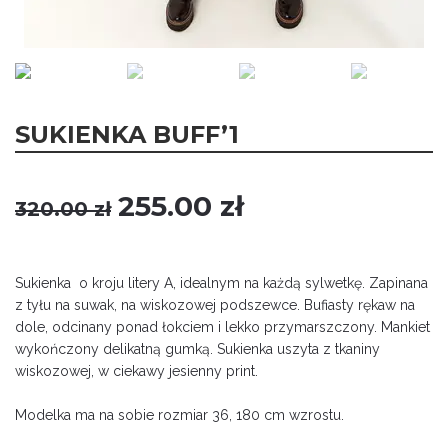
SUKIENKA BUFF’1
Original
Current
255.00
zł
320.00
zł
price
price
was:
is:
320.00 zł.
255.00 zł.
Sukienka o kroju litery A, idealnym na każdą sylwetkę. Zapinana
z tyłu na suwak, na wiskozowej podszewce. Bufiasty rękaw na
dole, odcinany ponad łokciem i lekko przymarszczony. Mankiet
wykończony delikatną gumką. Sukienka uszyta z tkaniny
wiskozowej, w ciekawy jesienny print.
Modelka ma na sobie rozmiar 36, 180 cm wzrostu.