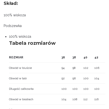
Skład:
100% wiskoza
Podszewka
100% wiskoza
Tabela rozmiarów
ROZMIAR
36
38
40
42
Obwód w biuście
94
98
102
106
Obwód w talii
92
96
100
104
Długość całkowita
100
100
100
100
Obwód w biodrach
104
108
112
116