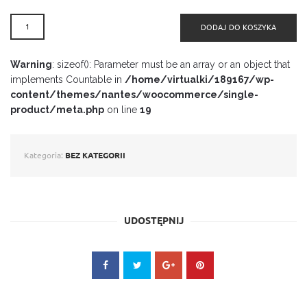
ILOŚĆ
DODAJ DO KOSZYKA
TEST
Warning
: sizeof(): Parameter must be an array or an object that
implements Countable in
/home/virtualki/189167/wp-
content/themes/nantes/woocommerce/single-
product/meta.php
on line
19
Kategoria:
BEZ KATEGORII
UDOSTĘPNIJ