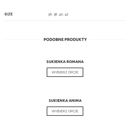
SIZE
36, 38, 40, 42
PROMOCJA!
PODOBNE PRODUKTY
460.00
zł
380.00
zł
SUKIENKA ROMANA
This
WYBIERZ OPCJE
PROMOCJA!
product
has
multiple
440.00
zł
variants.
390.00
zł
SUKIENKA ANIMA
The
options
This
WYBIERZ OPCJE
PROMOCJA!
may
product
be
has
chosen
multiple