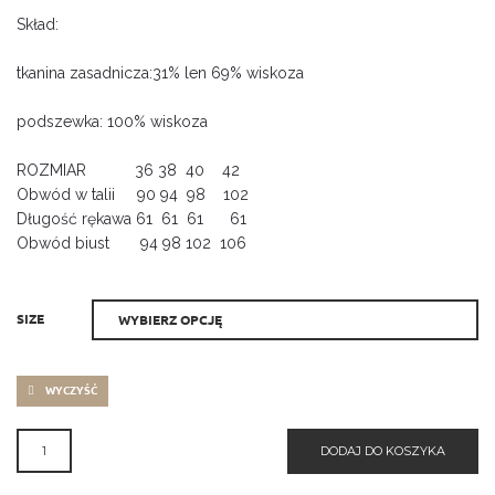
Skład:
tkanina zasadnicza:31% len 69% wiskoza
podszewka: 100% wiskoza
ROZMIAR 36 38 40 42
Obwód w talii 90 94 98 102
Długość rękawa 61 61 61 61
Obwód biust 94 98 102 106
SIZE
WYCZYŚĆ
ILOŚĆ
DODAJ DO KOSZYKA
TRENCZ
TENIS