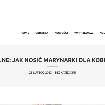
MAIN MENU
SKIP TO PRIMARY CONTENT
SKIP TO SECONDARY CONTENT
HOME
UBRANIA
NOWOŚCI
WYPRZEDAŻE
KOL
NE: JAK NOSIĆ MARYNARKI DLA KOB
28 LUTEGO 2023
BEZ KATEGORII