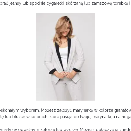
ć jeansy lub spodnie cygaretki, skórzaną lub zamszową torebkę i 
t doskonałym wyborem. Możesz założyć marynarkę w kolorze granatow
 lub bluzkę w kolorach, które pasują do twojej marynarki, a na noga
arynarkę w odważnym kolorze lub wzorze. Możesz połączyć ją z jedn