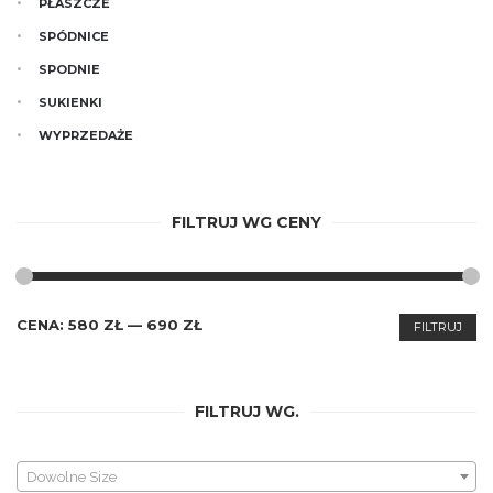
PŁASZCZE
SPÓDNICE
SPODNIE
SUKIENKI
WYPRZEDAŻE
FILTRUJ WG CENY
CENA
CENA
CENA:
580 ZŁ
—
690 ZŁ
FILTRUJ
MIN.
MAKS.
FILTRUJ WG.
Dowolne Size