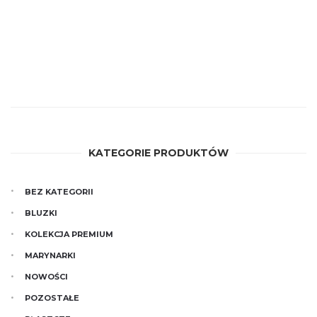
be
has
chosen
multiple
on
variants.
the
The
product
options
page
may
be
chosen
on
the
KATEGORIE PRODUKTÓW
product
page
BEZ KATEGORII
BLUZKI
KOLEKCJA PREMIUM
MARYNARKI
NOWOŚCI
POZOSTAŁE