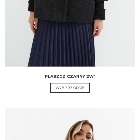
PŁASZCZ CZARNY 2W1
This
WYBIERZ OPCJE
product
has
multiple
variants.
The
options
may