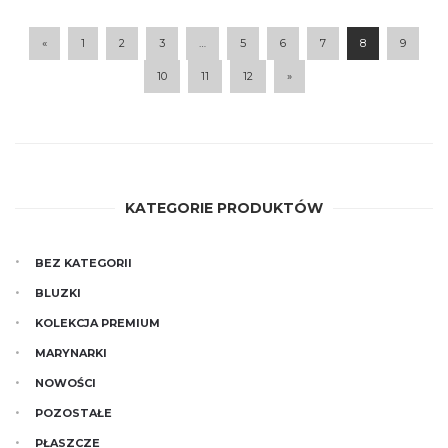
product
options
page
may
«
1
2
3
…
5
6
7
8
9
be
10
11
12
»
chosen
on
the
product
page
KATEGORIE PRODUKTÓW
BEZ KATEGORII
BLUZKI
KOLEKCJA PREMIUM
MARYNARKI
NOWOŚCI
POZOSTAŁE
PŁASZCZE