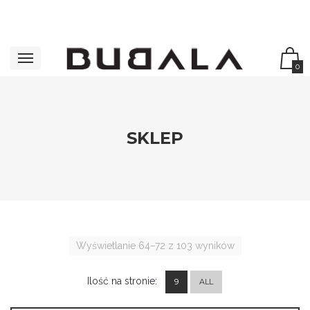
0
SKLEP
Wyświetlanie 64–72 z 103 wyników
Ilość na stronie:
9
ALL