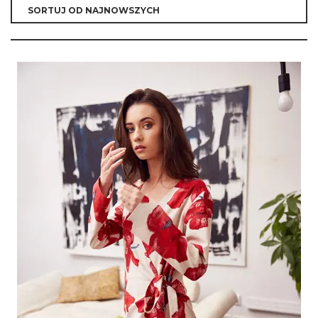
420.00
zł
300.00
zł