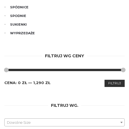
SPÓDNICE
SPODNIE
SUKIENKI
WYPRZEDAŻE
FILTRUJ WG CENY
CENA
CENA
CENA:
0 ZŁ
—
1,290 ZŁ
FILTRUJ
MIN.
MAKS.
FILTRUJ WG.
Dowolne Size