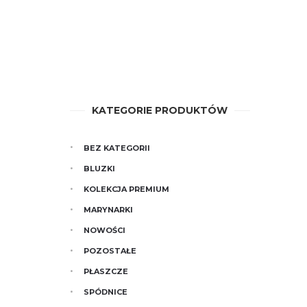
page
may
be
chosen
on
the
product
page
KATEGORIE PRODUKTÓW
BEZ KATEGORII
BLUZKI
KOLEKCJA PREMIUM
MARYNARKI
NOWOŚCI
POZOSTAŁE
PŁASZCZE
SPÓDNICE