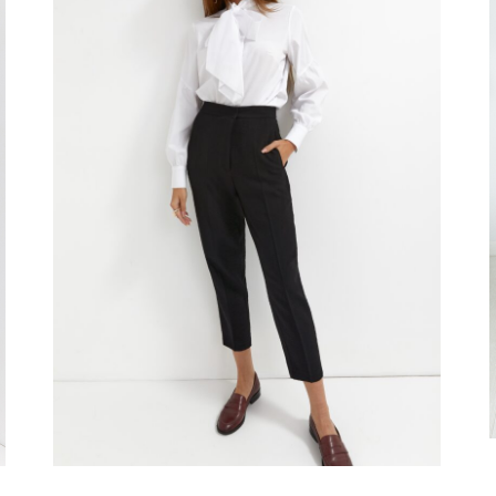
340.00
zł