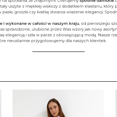
y i na spotkania ze znajomymi. Oferujemy
spodnie damskie
o
y uszyte z miękkiej wiskozy z dodatkiem elastanu, który 
r w paski, groszki czy kratkę stwarza wrażenie elegancji. S
e i wykonane w całości w naszym kraju
, od pierwszego sz
 nas sprawdzone, ulubione przez Was wzory jak nowy asorty
ię elegancją i szła w parze z obowiązującą modą. Nasze rz
óre nieustannie przygotowujemy dla naszych klientek.