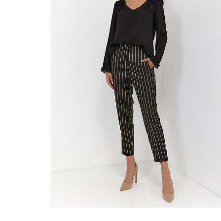
420.00
zł