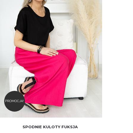
310.00
zł
280.00
zł
PROMOCJA!
SPODNIE KULOTY FUKSJA