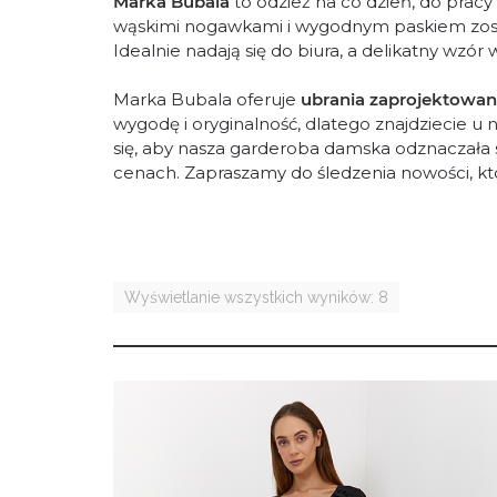
Marka Bubala
to odzież na co dzień, do prac
wąskimi nogawkami i wygodnym paskiem został
Idealnie nadają się do biura, a delikatny wzó
Marka Bubala oferuje
ubrania zaprojektowan
wygodę i oryginalność, dlatego znajdziecie u
się, aby nasza garderoba damska odznaczała s
cenach. Zapraszamy do śledzenia nowości, kt
Wyświetlanie wszystkich wyników: 8