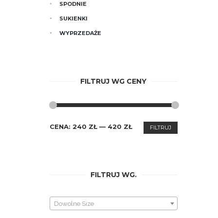
SPODNIE
SUKIENKI
WYPRZEDAŻE
FILTRUJ WG CENY
CENA
CENA
CENA:
240 ZŁ
—
420 ZŁ
FILTRUJ
MIN.
MAKS.
FILTRUJ WG.
Dowolne Size