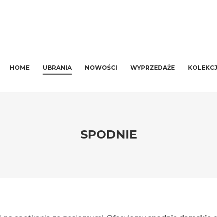
MAIN MENU
SKIP TO PRIMARY CONTENT
SKIP TO SECONDARY CONTENT
HOME
UBRANIA
NOWOŚCI
WYPRZEDAŻE
KOLEKCJ
SPODNIE