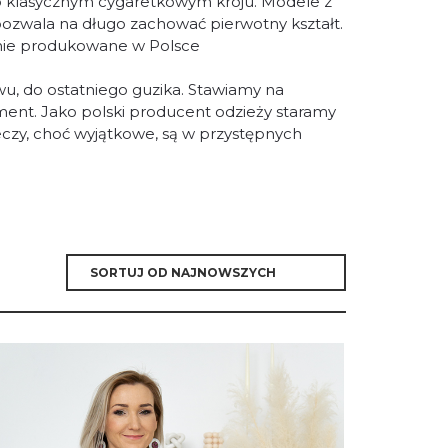
 klasycznym cygaretkowym kroju. Modele z
pozwala na długo zachować pierwotny kształt.
podnie produkowane w Polsce
wu, do ostatniego guzika. Stawiamy na
ment. Jako polski producent odzieży staramy
eczy, choć wyjątkowe, są w przystępnych